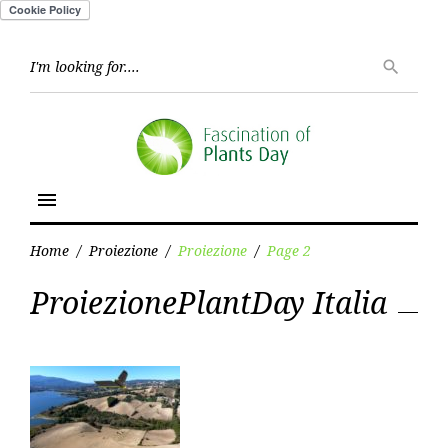
Skip
to
Searc
search
for:
content
menu
Home
/
Proiezione
/
Proiezione
/
Page 2
Category:
ProiezionePlantDay Italia
Proiezione