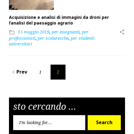
Acquisizione e analisi di immagini da droni per
l’analisi del paesaggio agrario
15 maggio 2019
,
per insegnanti
,
per
share
folder_open
professionisti
,
per scolaresche
,
per studenti
universitari
Posts
Prev
1
navigate_before
2
pagination
sto cercando …
Searc
Search
for: