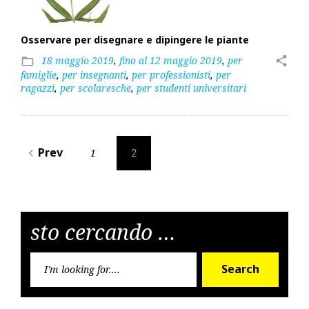
Osservare per disegnare e dipingere le piante
18 maggio 2019
,
fino al 12 maggio 2019
,
per
share
folder_open
famiglie
,
per insegnanti
,
per professionisti
,
per
ragazzi
,
per scolaresche
,
per studenti universitari
Posts
Prev
1
navigate_before
2
pagination
sto cercando …
Searc
Search
for: