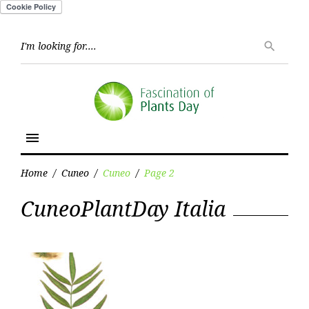
Skip
to
Searc
search
for:
content
menu
Home
/
Cuneo
/
Cuneo
/
Page 2
Category:
CuneoPlantDay Italia
Cuneo