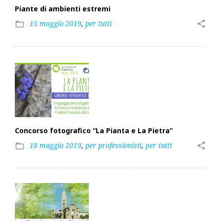
Piante di ambienti estremi
15 maggio 2019
,
per tutti
share
folder_open
Concorso fotografico “La Pianta e La Pietra”
18 maggio 2019
,
per professionisti
,
per tutti
share
folder_open