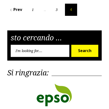
Posts
Prev
1
3
navigate_before
…
4
pagination
sto cercando …
Searc
Search
for:
Si ringrazia: