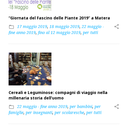
“Giornata del Fascino delle Piante 2019” a Matera
17 maggio 2019
,
18 maggio 2019
,
22 maggio -
share
folder_open
fine anno 2019
,
fino al 12 maggio 2019
,
per tutti
Cereali e Leguminose: compagni di viaggio nella
millenaria storia dell’uomo
22 maggio - fine anno 2019
,
per bambini
,
per
share
folder_open
famiglie
,
per insegnanti
,
per scolaresche
,
per tutti