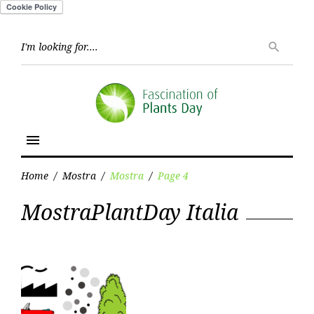
Skip
to
Searc
search
for:
content
menu
Home
/
Mostra
/
Mostra
/
Page 4
Category:
MostraPlantDay Italia
Mostra