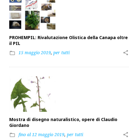
PROHEMPIL: Rivalutazione Olistica della Canapa oltre
il PIL
15 maggio 2019
,
per tutti
share
folder_open
Mostra di disegno naturalistico, opere di Claudio
Giordano
fino al 12 maggio 2019
,
per tutti
share
folder_open