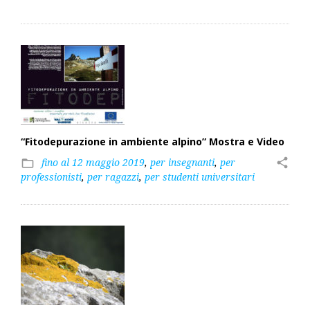
“Fitodepurazione in ambiente alpino” Mostra e Video
fino al 12 maggio 2019
,
per insegnanti
,
per
share
folder_open
professionisti
,
per ragazzi
,
per studenti universitari