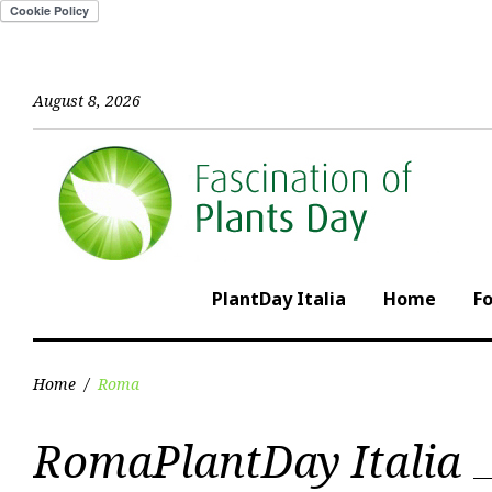
Skip
to
content
August 8, 2026
PlantDay Italia
Home
F
Home
/
Roma
Category:
RomaPlantDay Italia