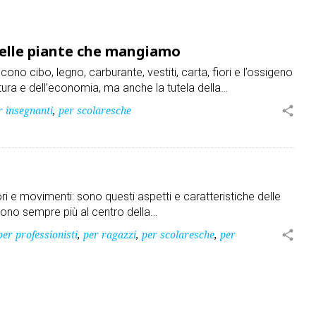
 delle piante che mangiamo
cono cibo, legno, carburante, vestiti, carta, fiori e l’ossigeno
oltura e dell’economia, ma anche la tutela della…
r insegnanti
,
per scolaresche
share
dori e movimenti: sono questi aspetti e caratteristiche delle
 sono sempre più al centro della…
per professionisti
,
per ragazzi
,
per scolaresche
,
per
share