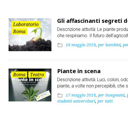
Roma
Gli affascinanti segreti
Laboratorio
Descrizione attività: Le piante produ
Roma
che respiriamo. Il futuro dell’agric
16 maggio 2019
,
per bambini
,
pe
folder_open
Piante in scena
Roma
Teatro
Descrizione attività: Luci, colori, o
piante, a volte non percepibili, che
17 maggio 2019
,
per insegnanti
,
folder_open
studenti universitari
,
per tutti