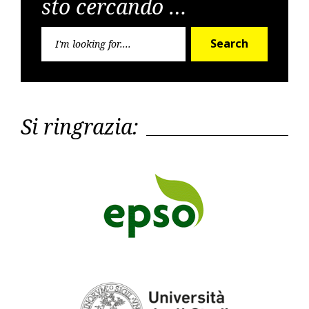
sto cercando …
Search
Search
for:
Si ringrazia: