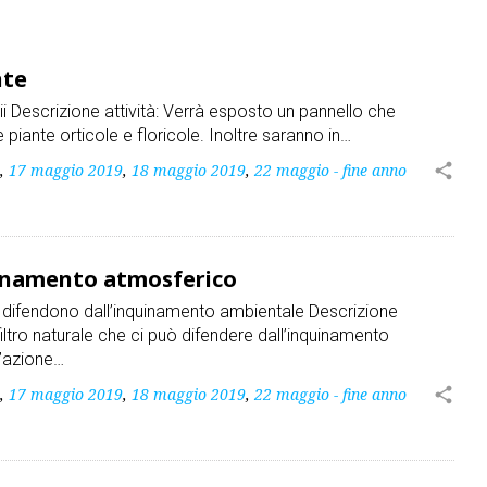
nte
gii Descrizione attività: Verrà esposto un pannello che
e piante orticole e floricole. Inoltre saranno in…
,
17 maggio 2019
,
18 maggio 2019
,
22 maggio - fine anno
share
quinamento atmosferico
i difendono dall’inquinamento ambientale Descrizione
filtro naturale che ci può difendere dall’inquinamento
’azione…
,
17 maggio 2019
,
18 maggio 2019
,
22 maggio - fine anno
share