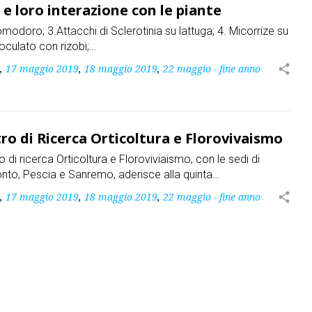
e loro interazione con le piante
omodoro; 3.Attacchi di Sclerotinia su lattuga; 4. Micorrize su
noculato con rizobi;…
,
17 maggio 2019
,
18 maggio 2019
,
22 maggio - fine anno
share
o di Ricerca Orticoltura e Florovivaismo
o di ricerca Orticoltura e Floroviviaismo, con le sedi di
to, Pescia e Sanremo, aderisce alla quinta…
,
17 maggio 2019
,
18 maggio 2019
,
22 maggio - fine anno
share