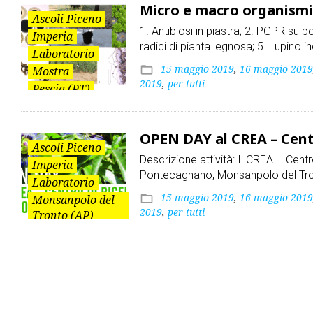
Micro e macro organismi 
Tronto (AP)
Ascoli Piceno
1. Antibiosi in piastra; 2. PGPR su p
Imperia
radici di pianta legnosa; 5. Lupino i
Laboratorio
15 maggio 2019
,
16 maggio 2019
folder_open
Mostra
2019
,
per tutti
Pescia (PT)
Pistoia
Pontecagnano
OPEN DAY al CREA – Centr
(SA)
Ascoli Piceno
Salerno
Descrizione attività: Il CREA – Centr
Imperia
Sanremo (IM)
Pontecagnano, Monsanpolo del Tron
Laboratorio
Tronto (AP)
15 maggio 2019
,
16 maggio 2019
folder_open
Monsanpolo del
Visita guidata
2019
,
per tutti
Tronto (AP)
Mostra
Pescia (PT)
Pistoia
Pontecagnano
(SA)