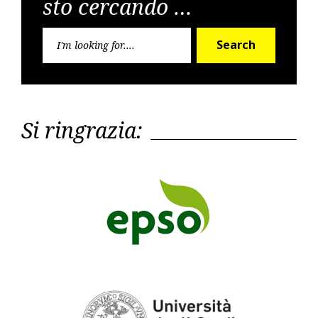
sto cercando …
Search
Search
for:
Si ringrazia: