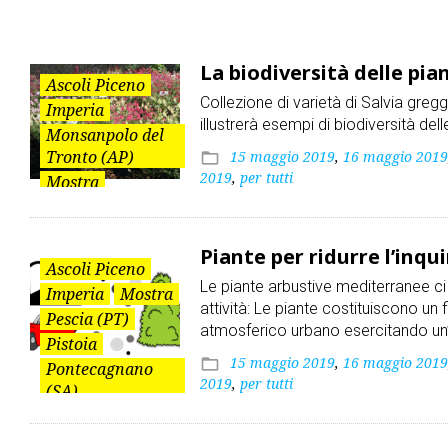
Pescia
La biodiversità delle pia
(PT)
Ascoli Piceno
Collezione di varietà di Salvia greg
Imperia
illustrerà esempi di biodiversità dell
Monsanpolo del
Tronto (AP)
15 maggio 2019
,
16 maggio 2019
folder_open
2019
,
per tutti
Mostra
Pescia (PT)
Pistoia
Piante per ridurre l’in
Pontecagnano
Ascoli Piceno
(SA)
Le piante arbustive mediterranee c
Imperia
Mostra
Salerno
attività: Le piante costituiscono un 
Pescia (PT)
Sanremo (IM)
atmosferico urbano esercitando un
Pistoia
15 maggio 2019
,
16 maggio 2019
folder_open
Pontecagnano
2019
,
per tutti
(SA)
Salerno
Sanremo (IM)