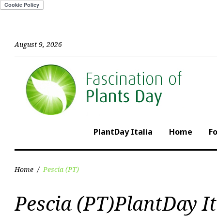
Skip
to
content
August 9, 2026
PlantDay Italia
Home
F
Home
/
Pescia (PT)
Category:
Pescia (PT)PlantDay It