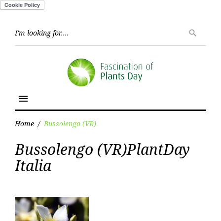
Skip
to
Searc
search
for:
content
menu
Home
/
Bussolengo (VR)
Category:
Bussolengo (VR)PlantDay
Bussolengo
(VR)
Italia