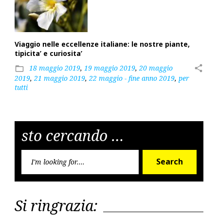
Viaggio nelle eccellenze italiane: le nostre piante,
tipicita’ e curiosita’
18 maggio 2019
,
19 maggio 2019
,
20 maggio
share
folder_open
2019
,
21 maggio 2019
,
22 maggio - fine anno 2019
,
per
tutti
sto cercando …
Searc
Search
for:
Si ringrazia: