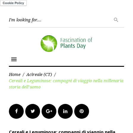
Skip
to
Searc
search
for:
content
menu
Home
/
Acireale (CT)
/
Cereali e Leguminose: compagni di viaggio nella millenaria
storia dell’uomo
Facebook
Twitter
Google+
LinkedIn
Pinterest
Cereali e Leguminose: compagni di viaggio nella