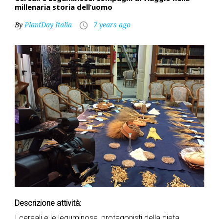
millenaria storia dell’uomo
By
PlantDay Italia
7 years ago
access_time
Descrizione attività:
I cereali e le leguminose, protagonisti della dieta