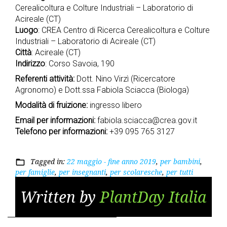
Cerealicoltura e Colture Industriali – Laboratorio di
Acireale (CT)
Luogo
: CREA Centro di Ricerca Cerealicoltura e Colture
Industriali – Laboratorio di Acireale (CT)
Città
: Acireale (CT)
Indirizzo
: Corso Savoia, 190
Referenti attività:
Dott. Nino Virzì (Ricercatore
Agronomo) e Dott.ssa Fabiola Sciacca (Biologa)
Modalità di fruizione:
ingresso libero
Email per informazioni:
fabiola.sciacca@crea.gov.it
Telefono per informazioni:
+39 095 765 3127
Tagged in:
22 maggio - fine anno 2019
,
per bambini
,
folder_open
per famiglie
,
per insegnanti
,
per scolaresche
,
per tutti
Written by
PlantDay Italia