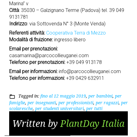
Marina” v
Città
: 35030 – Galzignano Terme (Padova) tel. 39 049
9131781
Indirizzo
: via Sottovenda N° 3 (Monte Venda)
Referenti attività:
Cooperativa Terra di Mezzo
Modalità di fruizione:
ingresso libero
Email per prenotazioni:
casamarina@parcocollieuganei.com
Telefono per prenotazioni:
+39 049 913178
Email per informazioni:
info@parcocollieuganei.com
Telefono per informazioni:
+39 0429 632911
Tagged in:
fino al 12 maggio 2019
,
per bambini
,
per
folder_open
famiglie
,
per insegnanti
,
per professionisti
,
per ragazzi
,
per
scolaresche
,
per studenti universitari
,
per tutti
Written by
PlantDay Italia