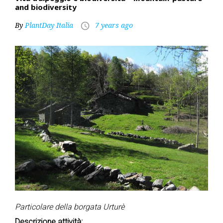
and biodiversity
By
PlantDay Italia
7 years ago
access_time
Particolare della borgata Urturè
Descrizione attività: