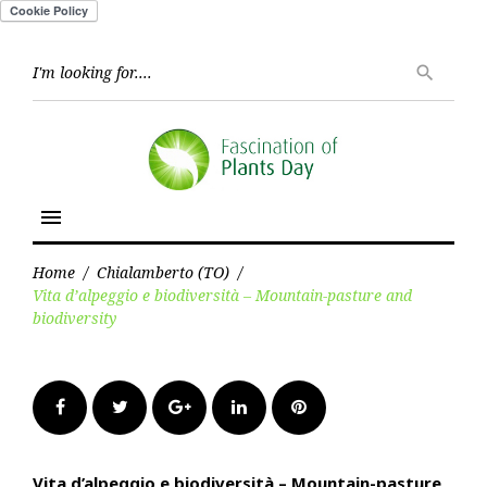
Skip
to
Searc
search
for:
content
menu
Home
/
Chialamberto (TO)
/
Vita d’alpeggio e biodiversità – Mountain-pasture and
biodiversity
Facebook
Twitter
Google+
LinkedIn
Pinterest
Vita d’alpeggio e biodiversità – Mountain-pasture