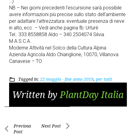
…)
NB – Nei giorni precedenti l’escursione sarà possibile
avere informazioni più precise sullo stato dell’ambiente
per adattare l’attrezzatura: eventuale presenza di neve
in alto, ecc. – Vedi anche pagina fb: Urturè
Tel.: 333.8558858 Aldo – 340.2504074 Silvia
M.A.S.C.A.
Moderne Attività nel Solco della Cultura Alpina
Azienda Agricola Aldo Chiariglione, 10070, Villanova
Canavese – TO
Tagged in:
22 maggio - fine anno 2019
,
per tutti
folder_open
Written by
PlantDay Italia
Post
Previous
Next Post
Post
Next