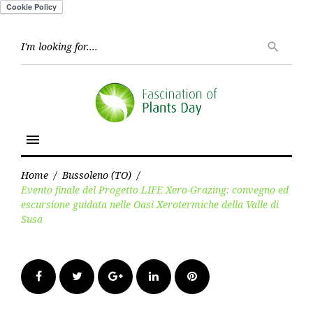
Skip
to
Searc
search
for:
content
menu
Home
/
Bussoleno (TO)
/
Evento finale del Progetto LIFE Xero-Grazing: convegno ed
escursione guidata nelle Oasi Xerotermiche della Valle di
Susa
Facebook
Twitter
Google+
LinkedIn
Pinterest