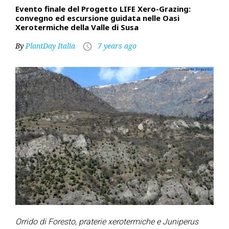
Evento finale del Progetto LIFE Xero-Grazing:
convegno ed escursione guidata nelle Oasi
Xerotermiche della Valle di Susa
By
PlantDay Italia
7 years ago
access_time
Orrido di Foresto, praterie xerotermiche e Juniperus