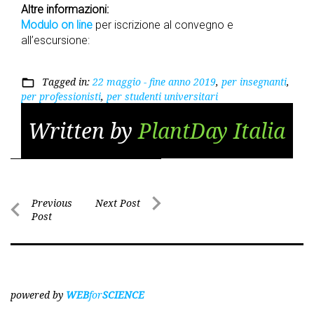
Altre informazioni:
Modulo on line
per iscrizione al convegno e
all’escursione:
Tagged in:
22 maggio - fine anno 2019
,
per insegnanti
,
folder_open
per professionisti
,
per studenti universitari
Written by
PlantDay Italia
Post
Previous
Next Post
Post
Next
navigation
Previous
Post
Post
powered by
WEB
for
SCIENCE