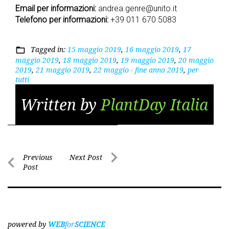
Email per informazioni:
andrea.genre@unito.it
Telefono per informazioni:
+39 011 670 5083
Tagged in:
15 maggio 2019
,
16 maggio 2019
,
17
folder_open
maggio 2019
,
18 maggio 2019
,
19 maggio 2019
,
20 maggio
2019
,
21 maggio 2019
,
22 maggio - fine anno 2019
,
per
tutti
Written by
PlantDay Italia
Post
Previous
Next Post
Post
Next
navigation
Previous
Post
Post
powered by
WEB
for
SCIENCE