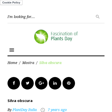
Skip
to
Searc
search
for:
content
menu
Home
/
Mostra
/
Silva obscura
Facebook
Twitter
Google+
LinkedIn
Pinterest
Silva obscura
By
PlantDay Italia
7 years ago
access_time