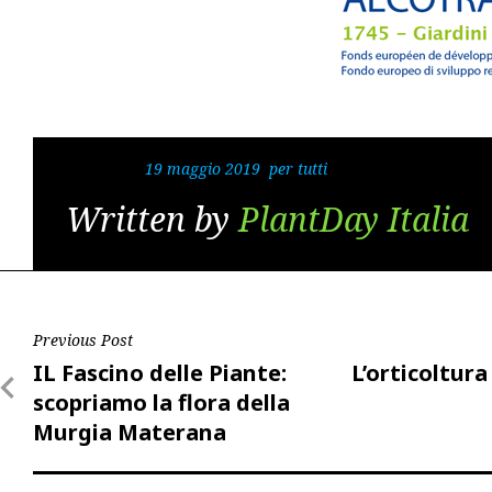
Tagged in:
19 maggio 2019
,
per tutti
folder_open
Written by
PlantDay Italia
Post
Previous Post
Previous
Next
IL Fascino delle Piante:
L’orticoltura
navigation
Post
Post
scopriamo la flora della
Murgia Materana