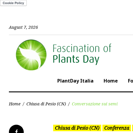
Skip
to
content
August 7, 2026
PlantDay Italia
Home
F
Home
/
Chiusa di Pesio (CN)
/
Conversazione sui semi
Chiusa di Pesio (CN)
Conferenza
Facebook