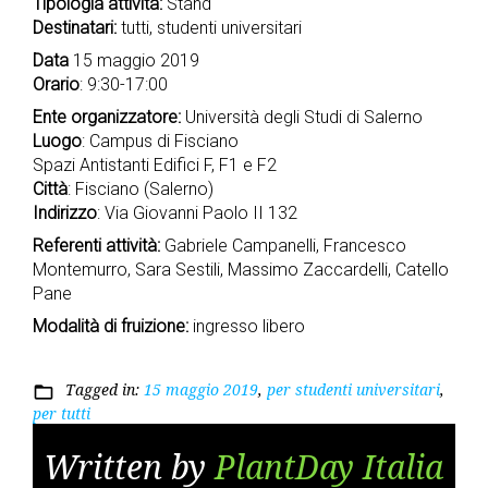
Tipologia attività:
Stand
Destinatari:
tutti, studenti universitari
Data
15 maggio 2019
Orario
: 9:30-17:00
Ente organizzatore:
Università degli Studi di Salerno
Luogo
: Campus di Fisciano
Spazi Antistanti Edifici F, F1 e F2
Città
: Fisciano (Salerno)
Indirizzo
: Via Giovanni Paolo II 132
Referenti attività:
Gabriele Campanelli, Francesco
Montemurro, Sara Sestili, Massimo Zaccardelli, Catello
Pane
Modalità di fruizione:
ingresso libero
Tagged in:
15 maggio 2019
,
per studenti universitari
,
folder_open
per tutti
Written by
PlantDay Italia