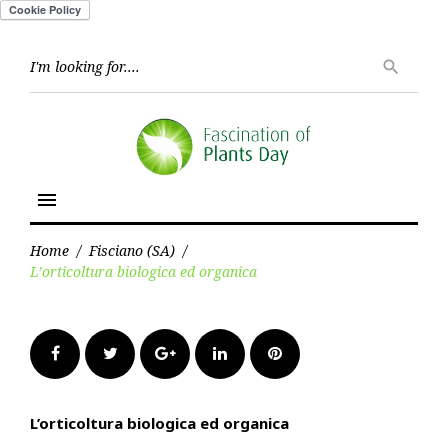
Skip
to
Searc
search
for:
content
menu
Home
/
Fisciano (SA)
/
L’orticoltura biologica ed organica
Facebook
Twitter
Google+
LinkedIn
Pinterest
L’orticoltura biologica ed organica