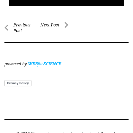
Post
Previous
Next Post
Post
Next
navigation
Previous
Post
Post
powered by
WEB
for
SCIENCE